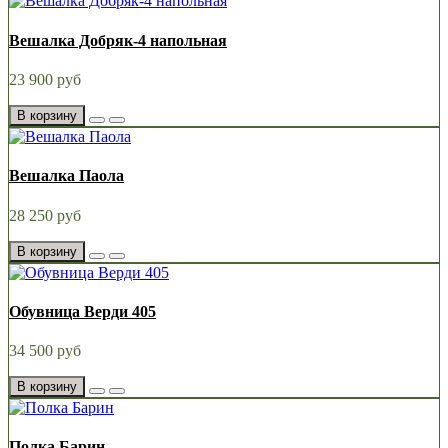
Вешалка Добряк-4 напольная
23 900 руб
В корзину
Вешалка Паола
28 250 руб
В корзину
Обувница Верди 405
34 500 руб
В корзину
Полка Барин