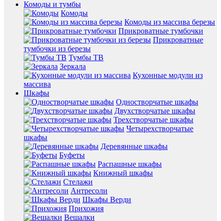
Комоды и тумбы
Комоды
Комоды из массива березы
Прикроватные тумбочки
Прикроватные
тумбочки из березы
Тумбы ТВ
Зеркала
Кухонные модули из
массива
Шкафы
Одностворчатые шкафы
Двухстворчатые шкафы
Трехстворчатые шкафы
Четырехстворчатые
шкафы
Деревянные шкафы
Буфеты
Распашные шкафы
Книжный шкафы
Стелажи
Антресоли
Шкафы Верди
Прихожия
Вешалки