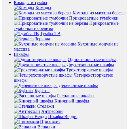
Комоды и тумбы
Комоды
Комоды из массива березы
Прикроватные тумбочки
Прикроватные
тумбочки из березы
Тумбы ТВ
Зеркала
Кухонные модули из
массива
Шкафы
Одностворчатые шкафы
Двухстворчатые шкафы
Трехстворчатые шкафы
Четырехстворчатые
шкафы
Деревянные шкафы
Буфеты
Распашные шкафы
Книжный шкафы
Стелажи
Антресоли
Шкафы Верди
Прихожия
Вешалки